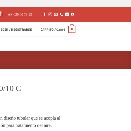
629 60 73 13
CEDER / REGISTRARSE
CARRITO /
0,00
€
0
0/10 C
iseño tubular que se acopla al
ón para tratamiento del aire.