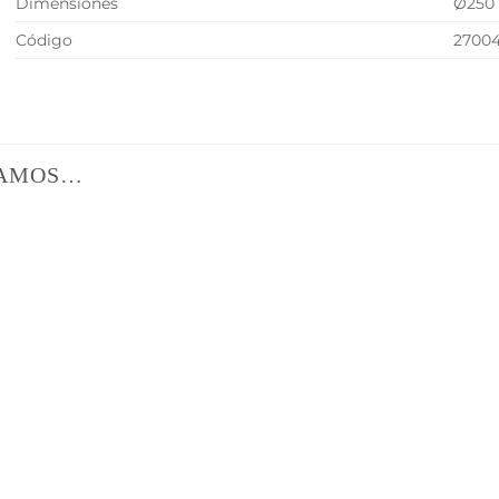
Dimensiones
Ø250 
Código
2700
DAMOS…