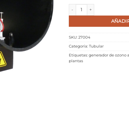
STERIL TUBE 250/10 C cantid
AÑADIR
SKU:
27004
Categoría:
Tubular
Etiquetas:
generador de ozono a
plantas