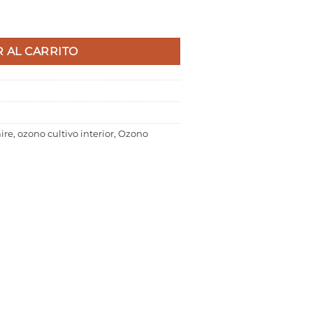
ad
 AL CARRITO
ire
,
ozono cultivo interior
,
Ozono