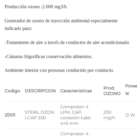
Producción ozono :2.000 mg3/h
Generador de ozono de inyección ambiental especialmente
indicado para:
-Tratamiento de aire a través de conductos de aire acondicionado
-Cámaras frigoríficas conservación alimentos.
Ambiente interior con personas conducido por conducto.
Pow
Prod.
Codigo
DESCRIPCION
Caracteristicas
OZONO
W
Compresor 4
STERIL OZON
LPM, CAP,
200
25101
12 W
I-CAP 200
conexión tubo
mg/h
4×6 mm
Compresor 4