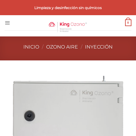
Saltar
Limpieza y desinfección sin químicos
al
contenido
0
INICIO
/
OZONO AIRE
/
INYECCIÓN