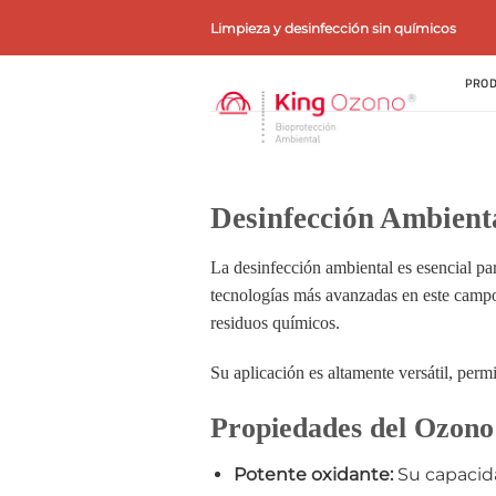
Saltar
Limpieza y desinfección sin químicos
al
contenido
PROD
Desinfección Ambienta
La desinfección ambiental es esencial pa
tecnologías más avanzadas en este campo
residuos químicos.
Su aplicación es altamente versátil, permi
Propiedades del Ozono
Potente oxidante:
Su capacida