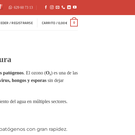
629 60 73 13
CEDER / REGISTRARSE
CARRITO /
0,00
€
0
gura
os patógenos
. El ozono (
O₃
) es una de las
 virus, hongos y esporas
sin dejar
miento del agua en múltiples sectores.
 patógenos con gran rapidez.