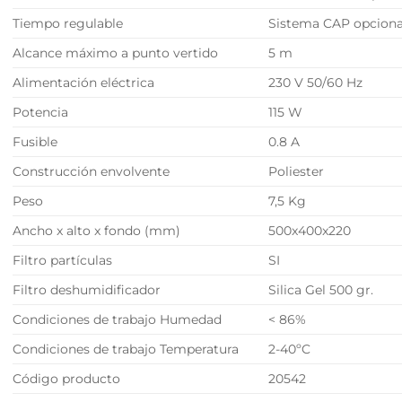
Tiempo regulable
Sistema CAP opciona
Alcance máximo a punto vertido
5 m
Alimentación eléctrica
230 V 50/60 Hz
Potencia
115 W
Fusible
0.8 A
Construcción envolvente
Poliester
Peso
7,5 Kg
Ancho x alto x fondo (mm)
500x400x220
Filtro partículas
SI
Filtro deshumidificador
Silica Gel 500 gr.
Condiciones de trabajo Humedad
< 86%
Condiciones de trabajo Temperatura
2-40ºC
Código producto
20542