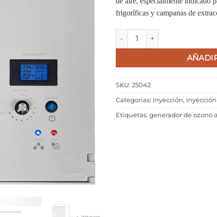
de aire, especialmente indicado 
frigoríficas y campanas de extra
STERIL OZON I-15 cantidad
AÑADIR
SKU:
25042
Categorías:
Inyección
,
Inyección
Etiquetas:
generador de ozono a