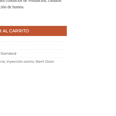
para conductos de ventilación, cámaras
cción de humos.
 AL CARRITO
 Standard
ire
,
Inyección ozono
,
Steril Ozon