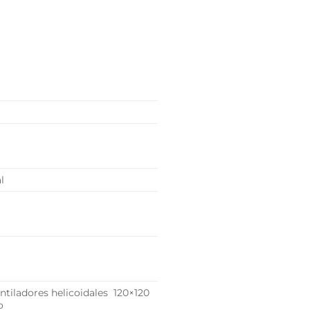
l
entiladores helicoidales 120×120
o