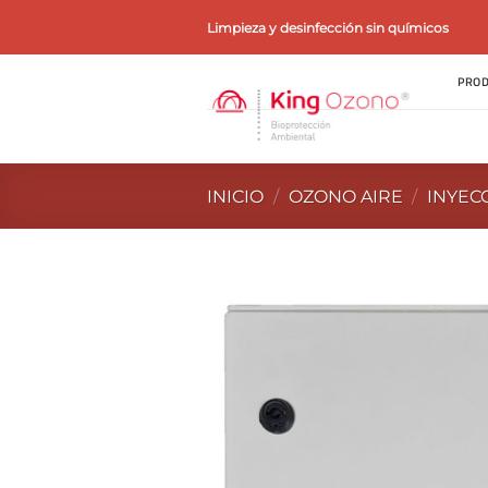
Saltar
Limpieza y desinfección sin químicos
al
contenido
PROD
INICIO
/
OZONO AIRE
/
INYEC