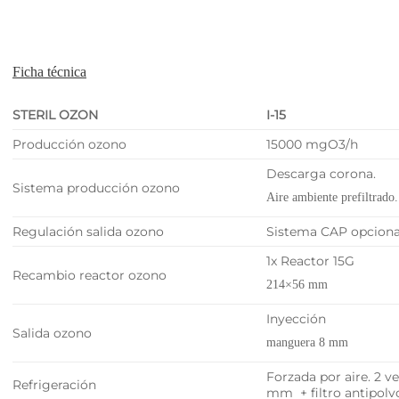
Ficha técnica
STERIL OZON
I-15
Producción ozono
15000 mgO3/h
Descarga corona.
Sistema producción ozono
Aire ambiente prefiltrado.
Regulación salida ozono
Sistema CAP opciona
1x Reactor 15G
Recambio reactor ozono
214×56 mm
Inyección
Salida ozono
manguera 8 mm
Forzada por aire. 2 v
Refrigeración
mm + filtro antipolv