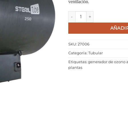
ventilación.
STERIL TUBE 250/8 G cantida
AÑADIR
SKU:
27006
Categoría:
Tubular
Etiquetas:
generador de ozono a
plantas