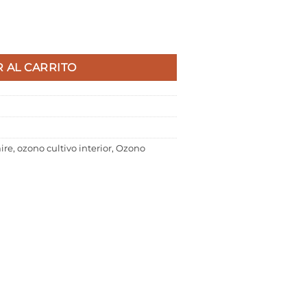
d
 AL CARRITO
ire
,
ozono cultivo interior
,
Ozono