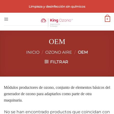
Saltar
Limpieza y desinfección sin químicos
al
contenido
0
OEM
INICIO
/
OZONO AIRE
/
OEM
FILTRAR
Módulos productores de ozono, conjunto de elementos básicos del
generador de ozono para adaptarlos como parte de otra
maquinaria.
No se han encontrado productos que coincidan con