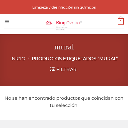
Saltar
Limpieza y desinfección sin químicos
al
contenido
0
mural
INICIO
/
PRODUCTOS ETIQUETADOS “MURAL”
FILTRAR
No se han encontrado productos que coincidan con
tu selección.